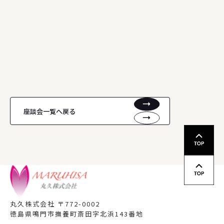
座談会一覧へ戻る
丸久株式会社
〒772-0002
徳島県鳴門市撫養町斎田字北浜143番地